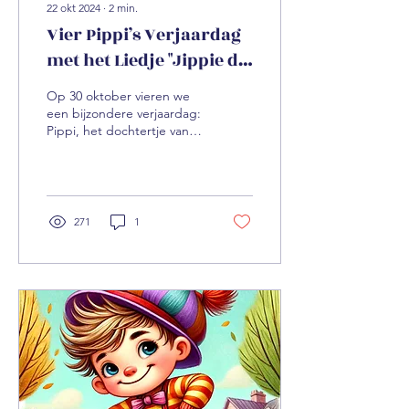
22 okt 2024
∙
2
min.
Vier Pippi’s Verjaardag
met het Liedje "Jippie de
Pippi"!
Op 30 oktober vieren we
een bijzondere verjaardag:
Pippi, het dochtertje van
Susanne Blomsteel, wordt
vier jaar! 🎉 En om deze
speciale...
271
1