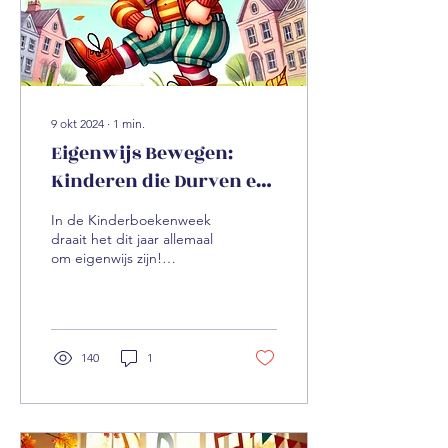
9 okt 2024
∙
1
min.
Eigenwijs Bewegen:
Kinderen die Durven en
Doen!
In de Kinderboekenweek
draait het dit jaar allemaal
om eigenwijs zijn!
Eigenwijze kinderen zijn
vaak de ontdekkers,
dromers en doeners....
140
1