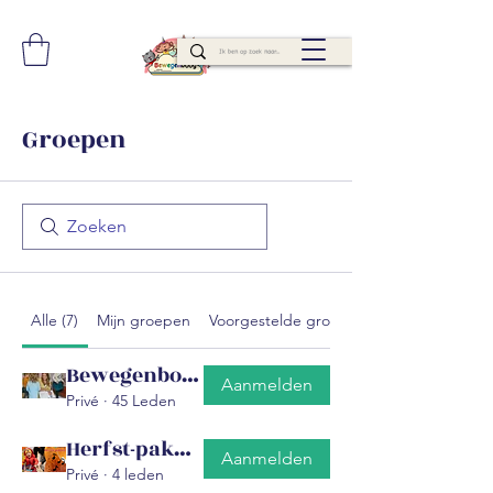
Groepen
Alle (7)
Mijn groepen
Voorgestelde groepen
Bewegenboog-Cursisten
Aanmelden
Privé
·
45 Leden
Herfst-pakket
Aanmelden
Privé
·
4 leden