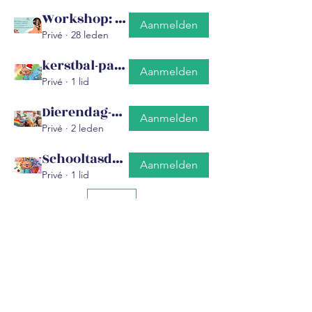
Workshop: maak je eigen beweegkaarten groep
Aanmelden
Privé
·
28 leden
kerstbal-pakket
Aanmelden
Privé
·
1 lid
Dierendag-pakket
Aanmelden
Privé
·
2 leden
Schooltasdans-pakket
Aanmelden
Privé
·
1 lid
Meer
Schrijf je hier in voor de
nieuwsbrief