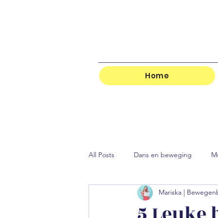
Home
All Posts
Dans en beweging
M
Mariska | Bewege
5 Leuke 