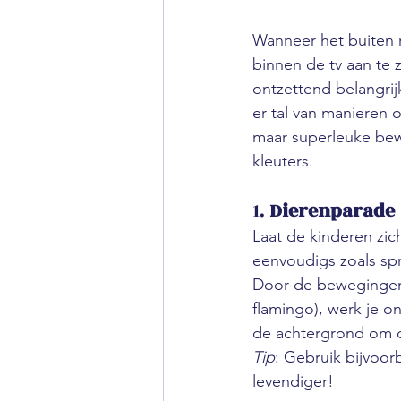
Wanneer het buiten r
binnen de tv aan te 
ontzettend belangrij
er tal van manieren 
maar superleuke bew
kleuters.
1. 
Dierenparade
Laat de kinderen zic
eenvoudigs zoals spri
Door de bewegingen 
flamingo), werk je o
de achtergrond om de
Tip
: Gebruik bijvoor
levendiger!