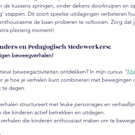
er de kussens springen, onder dekens doorkruipen en o
' stappen. Dit soort speelse uitdagingen verbeteren hu
l enthousiasme de baan proberen te voltooien. Zorg dat j
tra plezierig moment!
Ouders en Pedagogisch Medewerkers:
eigen beweegverhalen!
tieve beweegactiviteiten ontdekken? In mijn cursus 
"
Maa
eer je hoe je verhalen kunt combineren met bewegingen 
it te dagen.
rhalen structureert met leuke personages en verhaallij
 die kinderen actief betrekken en uitdagen.
 verhalen die kinderen enthousiast maken om te beweg