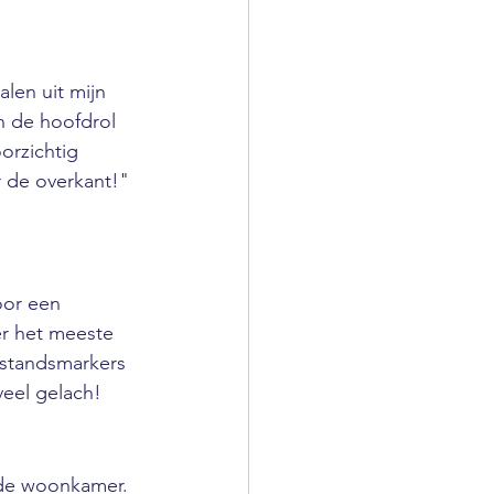
en uit mijn 
n de hoofdrol 
orzichtig 
 de overkant!" 
oor een 
er het meeste 
fstandsmarkers 
veel gelach!
 de woonkamer. 