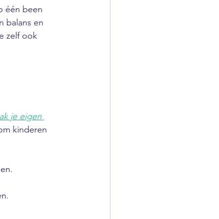
p één been 
n balans en 
e zelf ook 
k je eigen 
om kinderen 
nen.
en.