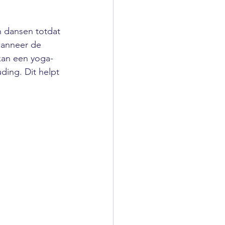
n dansen totdat 
wanneer de 
kan een yoga-
ding. Dit helpt 