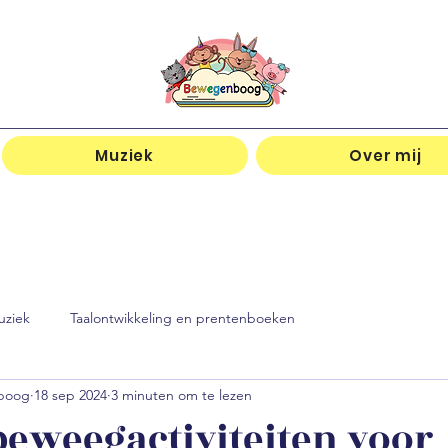
Muziek
Over mij
uziek
Taalontwikkeling en prentenboeken
nboog
18 sep 2024
3 minuten om te lezen
beweegactiviteiten voor