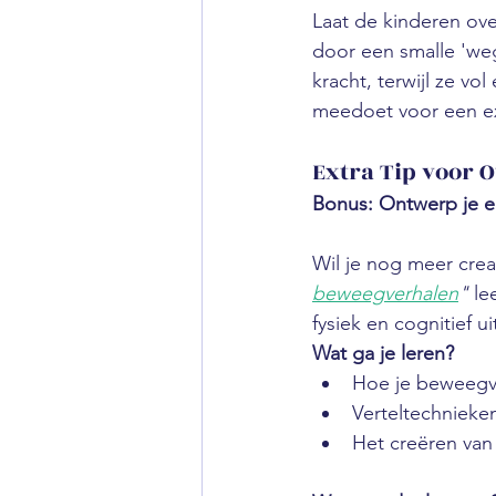
Laat de kinderen ov
door een smalle 'weg
kracht, terwijl ze vo
meedoet voor een ex
Extra Tip voor 
Bonus: Ontwerp je 
Wil je nog meer crea
beweegverhalen
"
 l
fysiek en cognitief u
Wat ga je leren?
Hoe je beweegve
Verteltechnieken
Het creëren van