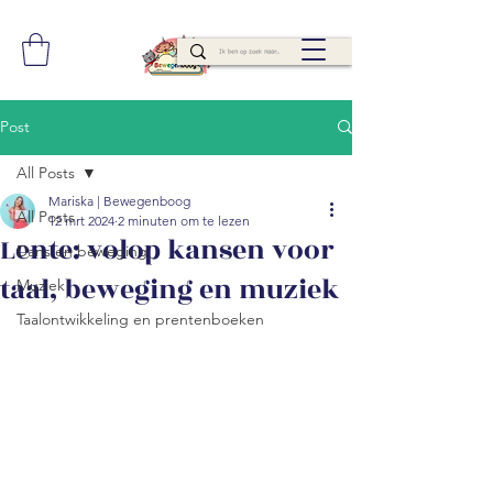
Post
All Posts
Mariska | Bewegenboog
All Posts
12 mrt 2024
2 minuten om te lezen
Lente: volop kansen voor
Dans en beweging
taal, beweging en muziek
Muziek
Taalontwikkeling en prentenboeken