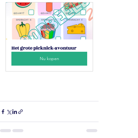
Het grote picknick-avontuur
Nu kopen