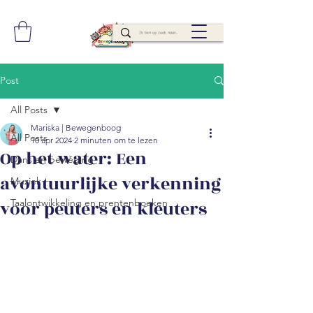
Post
All Posts
Mariska | Bewegenboog
All Posts
10 apr 2024
2 minuten om te lezen
Op het water: Een
Dans en beweging
avontuurlijke verkenning
Muziek
voor peuters en kleuters
Taalontwikkeling en prentenboeken