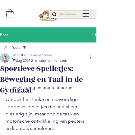
Post
All Posts
Mariska | Bewegenboog
All Posts
7 aug 2024
2 minuten om te lezen
Sportieve Spelletjes:
Dans en beweging
Beweging en Taal in de
Muziek
Gymzaal
Taalontwikkeling en prentenboeken
Ontdek hier leuke en eenvoudige 
sportieve spelletjes die niet alleen 
plezierig zijn, maar ook de taal- en 
motorische ontwikkeling van peuters 
en kleuters stimuleren.