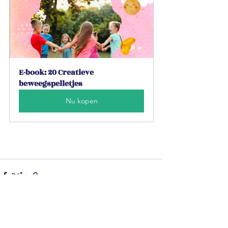
E-book: 20 Creatieve 
beweegspelletjes
Nu kopen