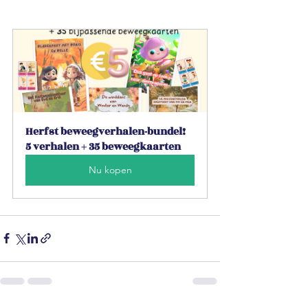
Herfst beweegverhalen-bundel! 
5 verhalen + 35 beweegkaarten
Nu kopen