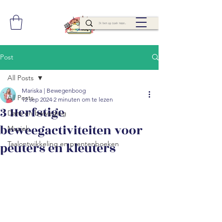
Post
All Posts
Mariska | Bewegenboog
All Posts
12 sep 2024
2 minuten om te lezen
3 Herfstige
Dans en beweging
beweegactiviteiten voor
Muziek
peuters en kleuters
Taalontwikkeling en prentenboeken