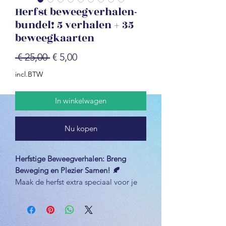
Herfst beweegverhalen-
bundel! 5 verhalen + 35
beweegkaarten
Normale
Verkoopprijs
 € 25,00 
€ 5,00
prijs
incl.BTW
In winkelwagen
Nu kopen
Herfstige Beweegverhalen: Breng
Beweging en Plezier Samen! 🍂
Maak de herfst extra speciaal voor je
peuters en kleuters met onze
Herfstige
Beweegverhalen
! Dit unieke pakket
combineert verhalen en beweging op