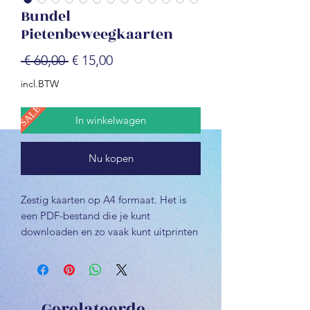
Bundel
Pietenbeweegkaarten
Normale
Verkoopprijs
 € 60,00 
€ 15,00
prijs
incl.BTW
SALE
In winkelwagen
Nu kopen
Zestig kaarten op A4 formaat. Het is
een PDF-bestand die je kunt
downloaden en zo vaak kunt uitprinten
als je maar wenst. De beweegkaarten
zijn heel veelzijdig in te zetten. Het is
een eenmalige investering, want de
kaarten kun je elk jaar opnieuw
Gerelateerde