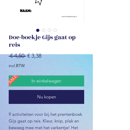
Doe-boekje Gijs gaat op
reis
Normale
Verkoopprijs
 € 4,50 
€ 3,38
prijs
incl.BTW
SALE
In winkelwagen
Nu kopen
9 activiteiten voor bij het prentenboek
Gijs gaat op reis. Kleur, knip, plak en
beweeg mee met het varkentje! Het