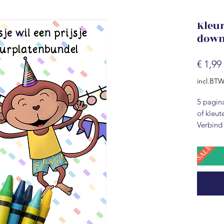
Kleur
down
€ 1,99
incl.BT
5 pagina
of kleut
Verbind
kies een
kleurpla
SALE
uit als j