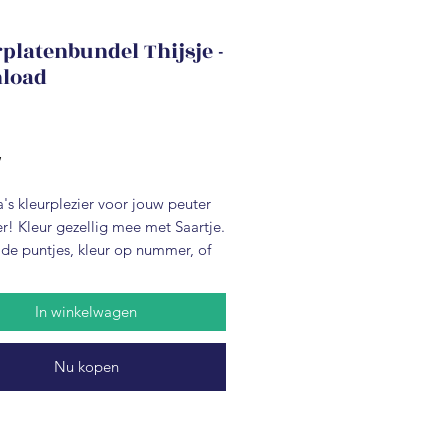
platenbundel Thijsje -
load
Prijs
W
's kleurplezier voor jouw peuter
er! Kleur gezellig mee met Saartje.
 de puntjes, kleur op nummer, of
 van de andere vrolijke
ten van Saartje! Print ze zo vaak
In winkelwagen
e wil.
Nu kopen