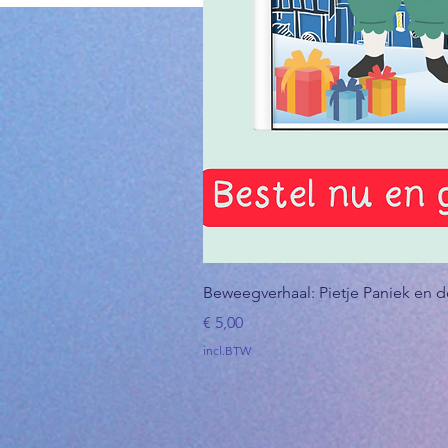
Beweegverhaal: Pietje Paniek en 
Prijs
€ 5,00
incl.BTW