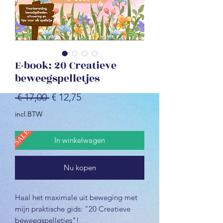
E-book: 20 Creatieve
beweegspelletjes
Normale
Verkoopprijs
 € 17,00 
€ 12,75
prijs
incl.BTW
SALE
In winkelwagen
Nu kopen
Haal het maximale uit beweging met
mijn praktische gids: "20 Creatieve
beweegspelletjes"!