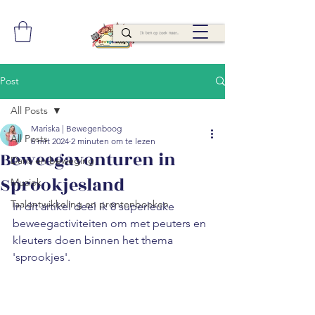
Post
All Posts
Mariska | Bewegenboog
All Posts
6 mrt 2024
2 minuten om te lezen
Beweegavonturen in
Dans en beweging
Sprookjesland
Muziek
Taalontwikkeling en prentenboeken
In dit artikel deel ik 8 superleuke 
beweegactiviteiten om met peuters en 
kleuters doen binnen het thema 
'sprookjes'. 