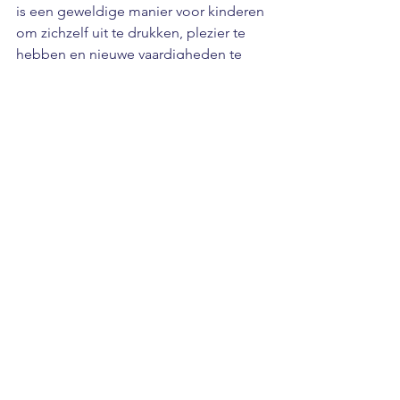
is een geweldige manier voor kinderen 
om zichzelf uit te drukken, plezier te 
hebben en nieuwe vaardigheden te 
ontwikkelen!
Dans en beweging
Alles weergeven
Recente blogposts