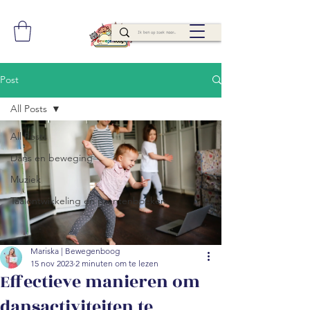
Post
All Posts
All Posts
Dans en beweging
Muziek
Taalontwikkeling en prentenboeken
Mariska | Bewegenboog
15 nov 2023
2 minuten om te lezen
Effectieve manieren om
dansactiviteiten te