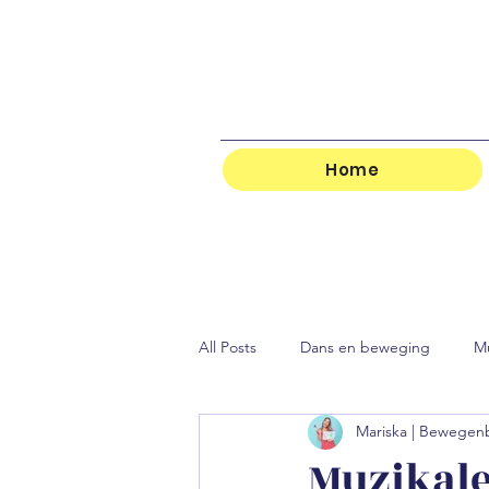
Home
All Posts
Dans en beweging
M
Mariska | Bewege
Muzikale