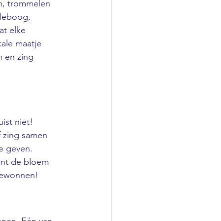
en, trommelen 
lleboog, 
t elke 
ale maatje 
n en zing 
ist niet! 
 zing samen 
e geven. 
ent de bloem 
 gewonnen!