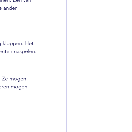
nnen. Eén van 
e ander 
ug kloppen. Het 
menten naspelen.
s. Ze mogen 
deren mogen 