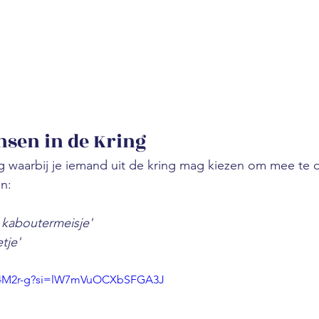
sen in de Kring
og waarbij je iemand uit de kring mag kiezen om mee te 
n:
n kaboutermeisje'
etje'
Ya4M2r-g?si=lW7mVuOCXbSFGA3J