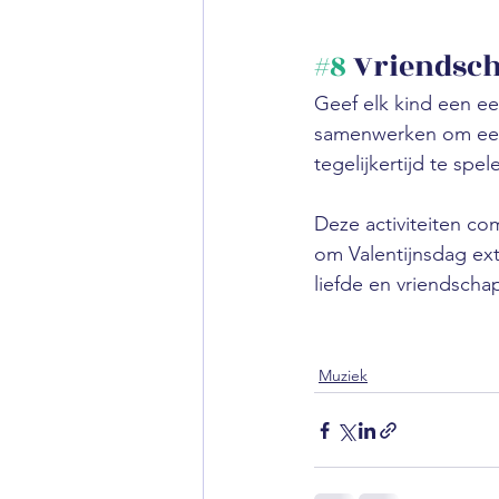
#8
 Vriendsc
Geef elk kind een een
samenwerken om een 
tegelijkertijd te spe
Deze activiteiten c
om Valentijnsdag extr
liefde en vriendscha
Muziek