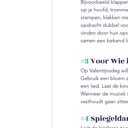
Bijvoorbeeld klappen
op je hoofd, tromme
stampen, klakken met
opdracht dubbel voo
vinden door hun opdr
samen een bekend lie
#3
 Voor Wie 
Op Valentijnsdag will
Gebruik een bloem z
een lied. Laat de ki
Wanneer de muziek s
vasthoudt gaan zitte
#4
 Spiegelda