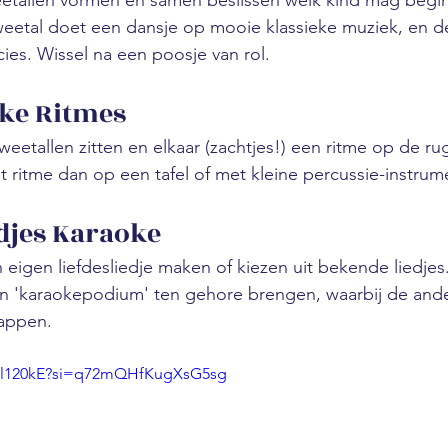
eetallen vormen en samen beslissen welk kind mag begi
weetal doet een dansje op mooie klassieke muziek, en d
cies. Wissel na een poosje van rol.
jke Ritmes
weetallen zitten en elkaar (zachtjes!) een ritme op de r
 ritme dan op een tafel of met kleine percussie-instru
edjes Karaoke
 eigen liefdesliedje maken of kiezen uit bekende liedje
en 'karaokepodium' ten gehore brengen, waarbij de an
appen.
Rfl120kE?si=q72mQHfKugXsG5sg