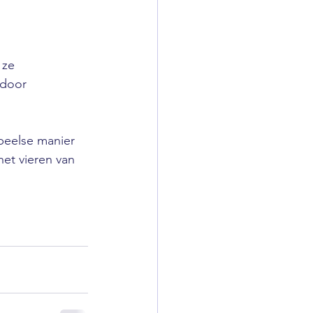
 ze 
 door 
peelse manier 
het vieren van 