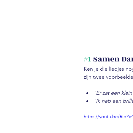
#1
 Samen Dan
Ken je die liedjes n
zijn twee voorbeelde
'Er zat een klei
'Ik heb een brill
https://youtu.be/Rio