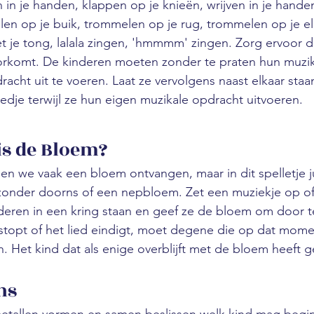
 in je handen, klappen op je knieën, wrijven in je hand
len op je buik, trommelen op je rug, trommelen op je e
 je tong, lalala zingen, 'hmmmm' zingen. Zorg ervoor da
rkomt. De kinderen moeten zonder te praten hun muzik
acht uit te voeren. Laat ze vervolgens naast elkaar staa
dje terwijl ze hun eigen muzikale opdracht uitvoeren.
is de Bloem?
en we vaak een bloem ontvangen, maar in dit spelletje ju
onder doorns of een nepbloem. Zet een muziekje op of
nderen in een kring staan en geef ze de bloem om door t
topt of het lied eindigt, moet degene die op dat mom
n. Het kind dat als enige overblijft met de bloem heeft
ns