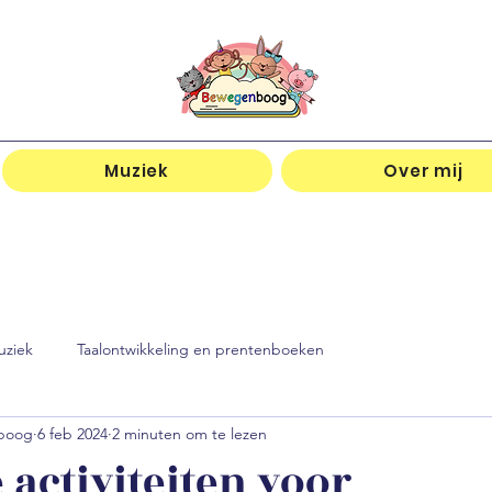
Muziek
Over mij
uziek
Taalontwikkeling en prentenboeken
nboog
6 feb 2024
2 minuten om te lezen
 activiteiten voor