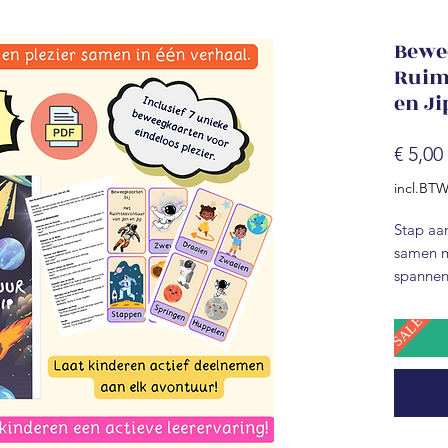
Bewe
Ruim
en Ji
€ 5,00
incl.BT
Stap aan
samen m
spannen
en kleu
avontuur
SALE
verkenn
komen m
beweegk
Wat je kr
Het 