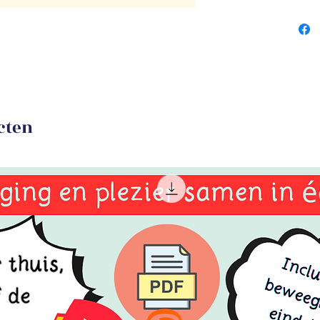
Ruim
mee 
zwee
bijz
inter
om m
neme
cten
in de
7 Be
leuk
bewe
bij h
zich 
zwev
snel
kaar
kind
bewe
Waarom 