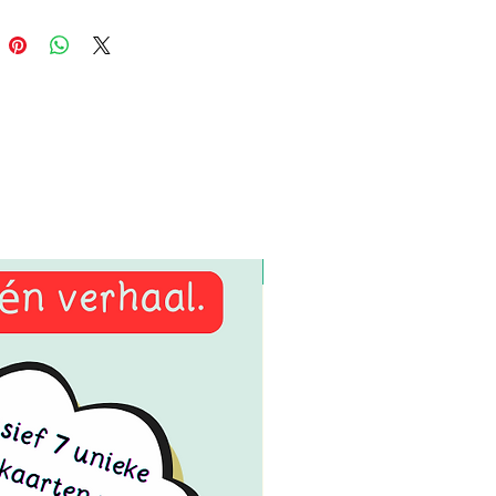
teavontuur van Jan en Jip”
: Ga
op reis naar onbekende planeten,
f door het heelal en ontmoet
ondere ruimtewezens. Dit
actieve verhaal nodigt kinderen uit
ee te doen en actief deel te
n aan het avontuur van Jan en Jip
 ruimte.
weegkaarten
: Elke kaart bevat
e en eenvoudige
gingsoefeningen die aansluiten
download
et ruimteverhaal. Laat de kinderen
bewegen alsof ze in de ruimte
en, over planeten springen of
le meteorieten ontwijken! De
ten zijn speciaal ontworpen om
eren op een speelse manier in
ging te brengen.
je dit product zult waarderen: