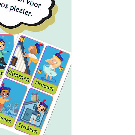
 en Leerzaam
: Het verhaal en de
ningen stimuleren de motorische
kkeling en laten kinderen
enderwijs kennismaken met de
e. Perfect voor het bevorderen
eweging en creatief spel.
ct beschikbaar
: Download het
bestand direct en begin meteen
het voorlezen en bewegen! Print
eweegkaarten uit en gebruik ze
 of in de klas voor interactieve
lmomenten.
actie en Plezier
: De
egkaarten maken het verhaal nog
ischer door kinderen actief te
ekken en hen aan te moedigen om
ens het lezen mee te doen met de
gingen van Jan en Jip.
eegverhaal en de beweegkaarten
aal voor ouders, opvoeders en