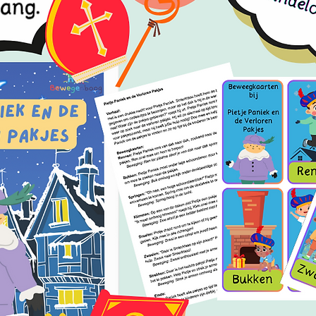
Leuk
oefe
ontwi
spel
ruimt
van b
Dire
PDF-
met 
de b
thuis
spee
Inter
bewe
dynam
betr
tijd
bewe
Dit bew
zijn ide