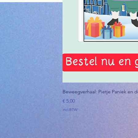
Beweegverhaal: Pietje Paniek en 
Prijs
€ 5,00
incl.BTW