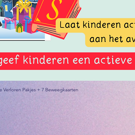
professi
creatie
te betr
Jan en 
ruimte 
leuke m
Snel overzicht
de Verloren Pakjes + 7 Beweegkaarten