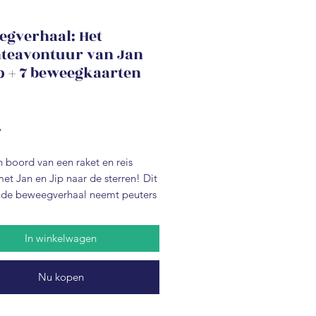
egverhaal: Het
teavontuur van Jan
p + 7 beweegkaarten
Prijs
W
 boord van een raket en reis
et Jan en Jip naar de sterren! Dit
de beweegverhaal neemt peuters
ters mee op een kosmisch
, waarbij ze niet alleen de ruimte
In winkelwagen
en, maar ook actief in beweging
et de bijbehorende
aarten.
Nu kopen
ijgt:
Beweegverhaal “Het